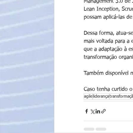
Management 3.0 de J
Lean Inception, Scru
possam aplicá-las de
Dessa forma, atua-se
mais voltada para a 
que a adaptação à es
transformação organi
Também disponível n
Caso tenha curtido o
agile
liderança
transformaç