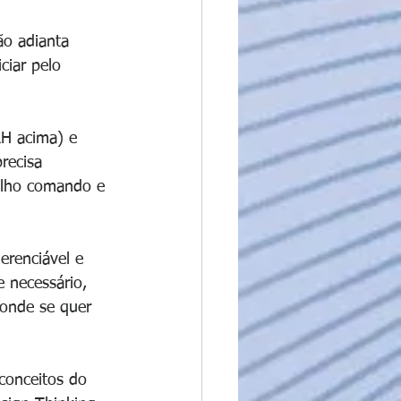
ão adianta 
ciar pelo 
H acima) e 
recisa 
elho comando e 
renciável e 
 necessário, 
 onde se quer 
conceitos do 