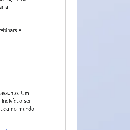
ar a 
ebinars e 
o assunto. Um 
 indivíduo ser 
ajuda no mundo 