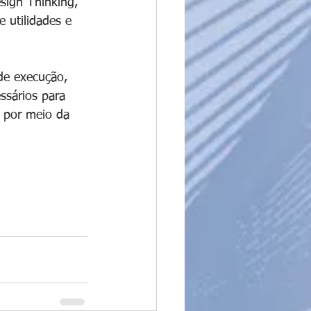
ign Thinking, 
 utilidades e 
de execução, 
ssários para 
, por meio da 