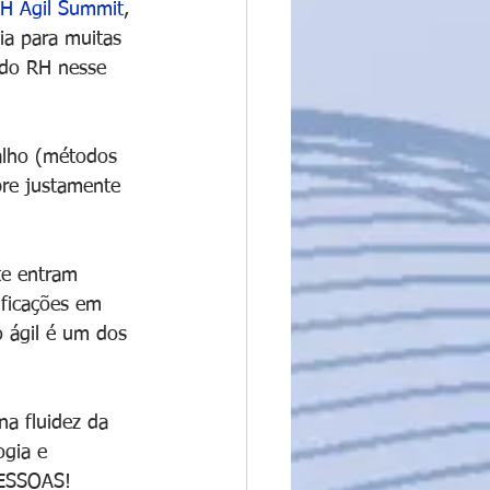
H Ágil Summit
, 
ia para muitas 
 do RH nesse 
alho (métodos 
bre justamente 
te entram 
ificações em 
 ágil é um dos 
a fluidez da 
gia e 
PESSOAS!