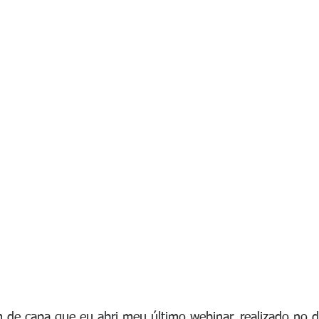
de capa que eu abri meu último webinar, realizado no d