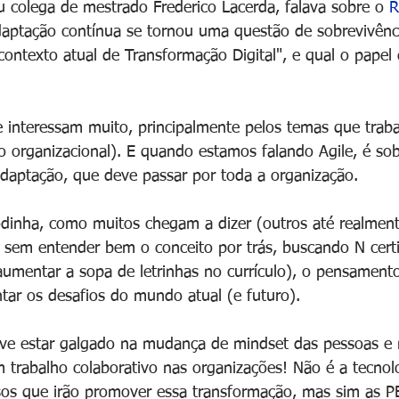
 colega de mestrado Frederico Lacerda, falava sobre o 
R
daptação contínua se tornou uma questão de sobrevivênc
ontexto atual de Transformação Digital", e qual o papel
 interessam muito, principalmente pelos temas que trab
o organizacional). E quando estamos falando Agile, é so
daptação, que deve passar por toda a organização.
inha, como muitos chegam a dizer (outros até realmen
 sem entender bem o conceito por trás, buscando N cert
umentar a sopa de letrinhas no currículo), o pensamento
ntar os desafios do mundo atual (e futuro).
eve estar galgado na mudança de mindset das pessoas e n
trabalho colaborativo nas organizações! Não é a tecnolo
os que irão promover essa transformação, mas sim as 