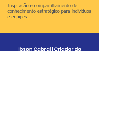
Inspiração e compartilhamento de
conhecimento estratégico para indivíduos
e equipes.
Ibson Cabral | Criador do
Pipoca Agil
"Juro que fiquei muito curioso em
saber o que era o Agile PMO. Eu
recomendo, pois abre um imenso
leque de oportunidades para o
escritório de projetos. Vale muito a
pena!!!"