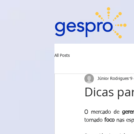
All Posts
Júnior Rodrigues
9 
Dicas pa
O mercado de 
gere
tornado 
foco 
nas esp