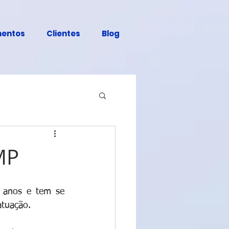
entos
Clientes
Blog
MP
 anos e tem se 
atuação.