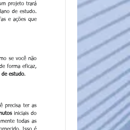
 projeto trará 
lano de estudo. 
as e ações que 
mo se você não 
de forma eficaz, 
 de estudo
.
 precisa ter as 
nutos
 iniciais do 
almente todas as 
fórmulas e conceitos que julgar importante no papel de rascunho que será fornecido. Isso é 