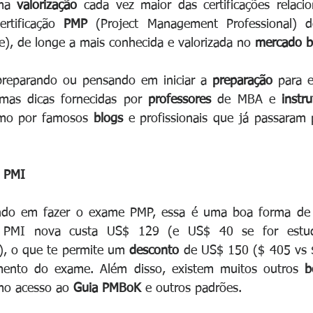
ma 
valorização 
cada vez maior das certificações relaci
rtificação 
PMP 
(Project Management Professional) 
), de longe a mais conhecida e valorizada no 
mercado br
reparando ou pensando em iniciar a 
preparação 
para e
mas dicas fornecidas por 
professores 
de MBA e 
instr
mo por famosos 
blogs 
e profissionais que já passaram 
 PMI
ndo em fazer o exame PMP, essa é uma boa forma de
ção PMI nova custa US$ 129 (e US$ 40 se for estud
), o que te permite um 
desconto 
de US$ 150 ($ 405 vs 
nto do exame. Além disso, existem muitos outros 
b
o acesso ao 
Guia PMBoK
 e outros padrões.