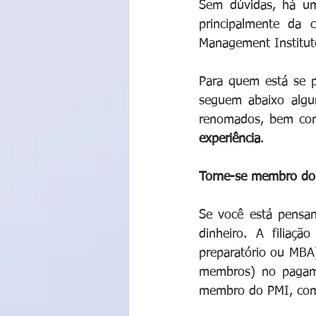
Sem dúvidas, há u
principalmente da ce
Management Institute
Para quem está se p
seguem abaixo algu
renomados, bem co
experiência
.
Torne-se membro do
Se você está pensa
dinheiro. A filia
preparatório ou MBA
membros) no pagame
membro do PMI, com