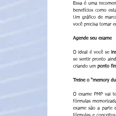
Essa é uma recomend
benefícios como esta
Um gráfico de marco
você precisa tomar 
Agende seu exame
O ideal é você se 
in
se sentir pronto aind
criando um 
ponto fin
Treine o “memory d
O exame PMP vai te
fórmulas memorizada
exame são a parte do