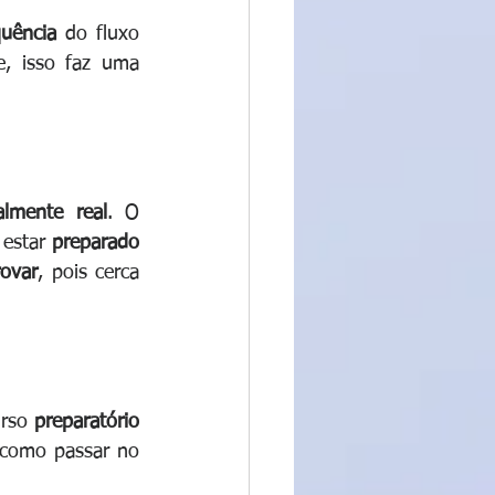
uência 
do fluxo 
e, isso faz uma
ialmente real
. O 
estar 
preparado 
ovar
, pois cerca 
rso 
preparatório 
 como passar no 