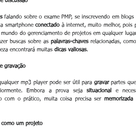
de discussão
s 
falando sobre o exame PMP, se inscrevendo em blogs
ma smartphone 
conectado 
à internet, muito melhor, pois 
 mundo do gerenciamento de projetos em qualquer lugar 
azer buscas sobre as 
palavras-chaves
 relacionadas, com
teza encontrará muitas 
dicas valiosas
.
de gravação
alquer mp3 player pode ser útil para 
gravar 
partes que
riormente. Embora a prova seja 
situacional 
e necess
o com o prático, muita coisa precisa ser 
memorizada 
o como um projeto