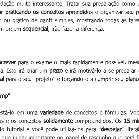
ação muito interessante. Tratar sua preparação como um
r 
praticando os conceitos
 aprendidos e organizar seu p
 ou gráfico de gantt simples, mostrando todas as taref
em ordem 
sequencial
, irão fazer a diferença.
screver 
para o exame o mais rapidamente possível, mes
a. Isto irá criar um 
prazo 
e irá motivá-lo a se preparar 
al
 para o seu “projeto” e forçando-o a cumprir seu 
plano
ump”
stá-lo em uma 
variedade 
de conceitos e fórmulas. Você
s e os conceitos 
solidamente 
compreendidos. Os 
15 mi
 tutorial e você pode utilizá-los para “
despejar
” liter