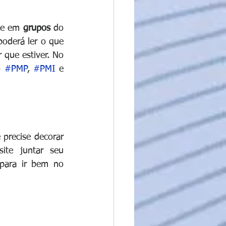
 e em 
grupos 
do 
poderá ler o que 
que estiver. No 
o 
#PMP
, 
#PMI
 e 
 precise decorar 
ite juntar seu 
para ir bem no 