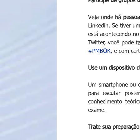
Participe de grupos 
Veja onde há 
pessoa
Linkedin. Se tiver u
está acontecendo no
Twitter, você pode f
#PMBOK
, e com cer
Use um dispositivo 
Um smartphone ou qu
para escutar poste
conhecimento teóric
exame.
Trate sua preparaçã