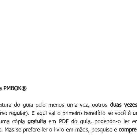
uia PMBOK®
eitura do guia pelo menos uma vez, outros 
duas veze
so regular). E aqui vai o primeiro benefício se você é
uma cópia 
gratuita 
em PDF do guia, podendo-o ler em
e. Mas se prefere ler o livro em mãos, pesquise e 
compre