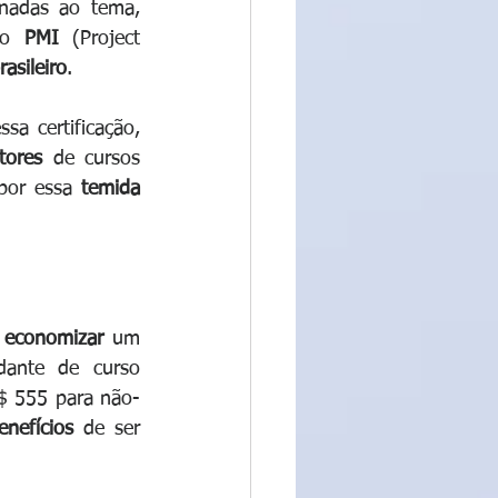
onadas ao tema, 
do 
PMI 
(Project 
asileiro
.
ssa certificação, 
utores 
de cursos 
por essa 
temida 
 
economizar 
um 
ante de curso 
$ 555 para não-
enefícios 
de ser 