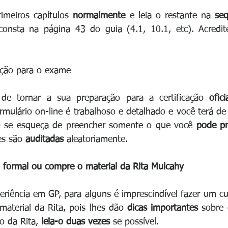
rimeiros capítulos 
normalmente 
e leia o restante na 
seq
onsta na página 43 do guia (4.1, 10.1, etc). Acredit
ição para o exame
e tornar a sua preparação para a certificação 
ofic
mulário on-line é trabalhoso e detalhado e você terá de 
 se esqueça de preencher somente o que você 
pode pr
es são 
auditadas 
aleatoriamente.
 formal ou compre o material da Rita Mulcahy
iência em GP, para alguns é imprescindível fazer um cu
material da Rita, pois lhes dão 
dicas importantes
 sobre
o da Rita, 
leia-o duas vezes
 se possível.